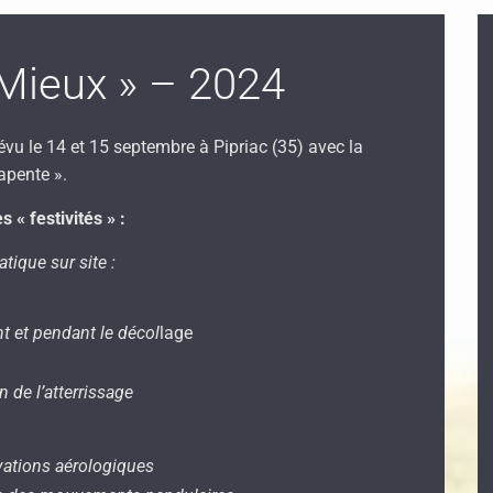
Mieux » – 2024
vu le 14 et 15 septembre à Pipriac (35) avec la
apente ».
« festivités » :
atique sur site :
nt et pendant le décol
lage
n de l’atterrissage
vations aérologiques