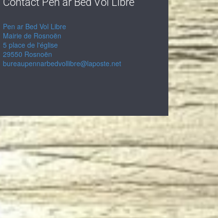
Contact Pen ar Bed Vol Libre
Pen ar Bed Vol Libre
Mairie de Rosnoën
5 place de l'église
29550 Rosnoën
bureaupennarbedvollibre@laposte.net