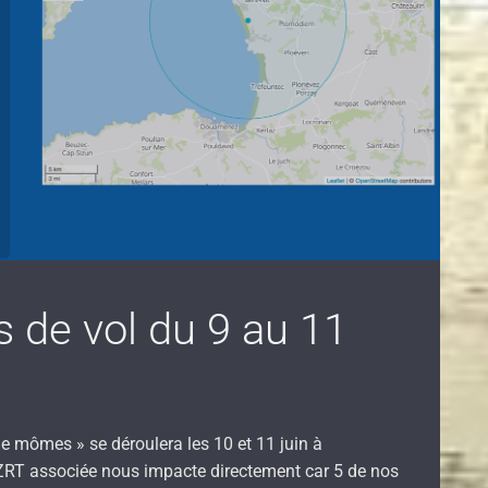
s de vol du 9 au 11
e mômes » se déroulera les 10 et 11 juin à
ZRT associée nous impacte directement car 5 de nos