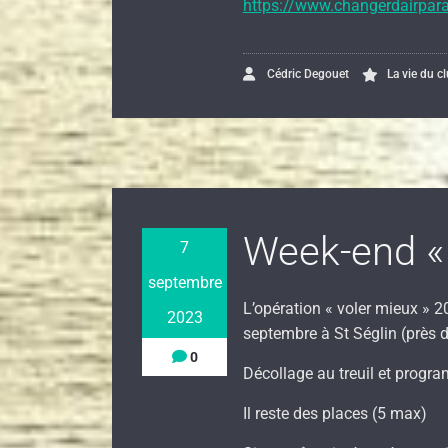
https://www.changerdairpar
Cédric Degouet
La vie du c
Week-end « 
7
septembre
L’opération « voler mieux » 
2023
septembre à St Séglin (près de
0
Décollage au treuil et prog
Il reste des places (5 max)