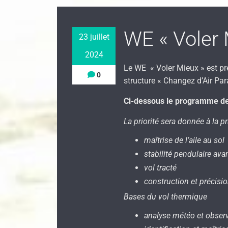
WE « Voler 
23 juillet
2024
Le WE « Voler Mieux » est pré
0
structure « Changez d’Air Par
Ci-dessous le programme des 
La priorité sera donnée à la pr
maîtrise de l’aile au sol
stabilité pendulaire ava
vol tracté
construction et précisio
Bases du vol thermique
analyse météo et obser