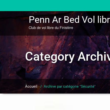
Skip
to
content
Penn Ar Bed Vol lib
Club de vol libre du Finistère
Category Archi
Accueil
/
Archive par catégorie "Sécurité"