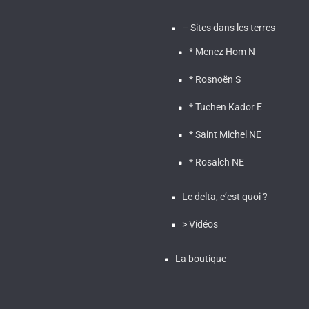
– Sites dans les terres
* Menez Hom N
* Rosnoën S
* Tuchen Kador E
* Saint Michel NE
* Rosalch NE
Le delta, c’est quoi ?
> Vidéos
La boutique