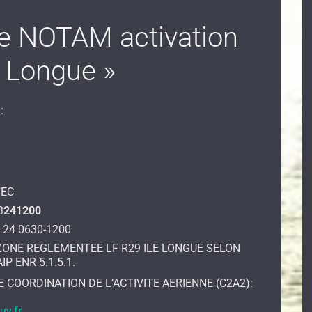
 NOTAM activation
e Longue »
:
FEC
3
241200
, 24 0630-1200
ZONE REGLEMENTEE LF-R29 ILE LONGUE SELON
P ENR 5.1.5.1.
 COORDINATION DE L’ACTIVITE AERIENNE (C2A2):
uv.fr