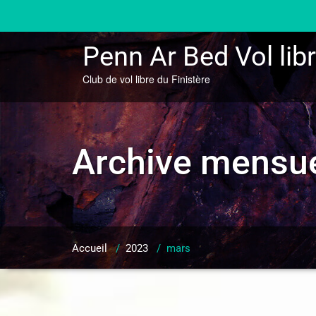
Skip
to
content
Penn Ar Bed Vol lib
Club de vol libre du Finistère
Archive mensue
Accueil
/
2023
/
mars