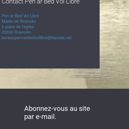
Contact Pen ar Bed Vol Libre
Pen ar Bed Vol Libre
Mairie de Rosnoën
5 place de l'église
29550 Rosnoën
bureaupennarbedvollibre@laposte.net
Abonnez-vous au site
par e-mail.