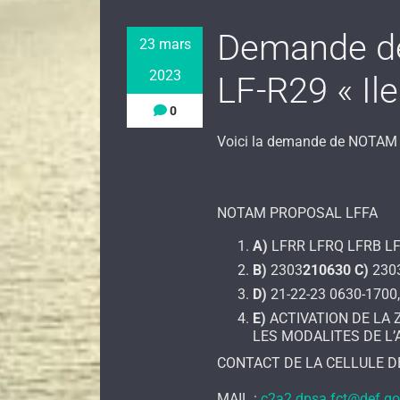
Demande de
23 mars
2023
LF-R29 « Il
0
Voici la demande de NOTAM 
NOTAM PROPOSAL LFFA
A)
LFRR LFRQ LFRB L
B)
2303
210630
C)
230
D)
21-22-23 0630-1700
E)
ACTIVATION DE LA 
LES MODALITES DE L’AI
CONTACT DE LA CELLULE DE
MAIL :
c2a2.dpsa.fct@def.go