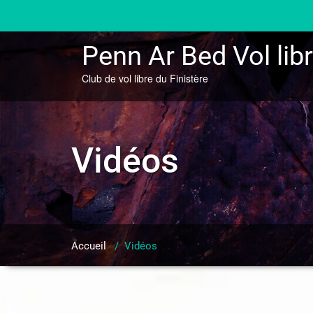
Skip
to
content
Penn Ar Bed Vol lib
Club de vol libre du Finistère
Vidéos
Accueil
/
Vidéos