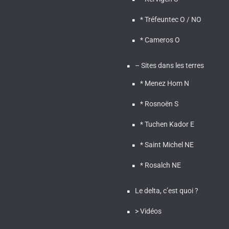
* Tréfeuntec O / NO
* Cameros O
– Sites dans les terres
* Menez Hom N
* Rosnoën S
* Tuchen Kador E
* Saint Michel NE
* Rosalch NE
Le delta, c’est quoi ?
> Vidéos