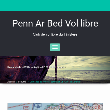
Skip
to
content
Penn Ar Bed Vol libre
Club de vol libre du Finistère
Afficher/masquer la navigation
Demande de NOTAM activation LF-R29 « Ile Longue »
Accueil
/
Sécurité
/
Demande de NOTAM activation LF-R29 « Ile Longue »