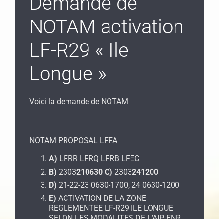
Demande de
NOTAM activation
LF-R29 « Ile
Longue »
Voici la demande de NOTAM :
NOTAM PROPOSAL LFFA
A)
LFRR LFRQ LFRB LFEC
B)
2303
210630
C)
2303
241200
D)
21-22-23 0630-1700, 24 0630-1200
E)
ACTIVATION DE LA ZONE
REGLEMENTEE LF-R29 ILE LONGUE
SELON LES MODALITES DE L’AIP ENR