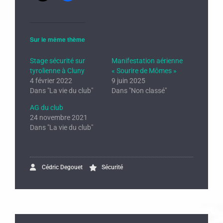
Sur le même thème
Stage sécurité sur
Manifestation aérienne
tyrolienne à Cluny
« Sourire de Mômes »
4 février 2022
9 juin 2025
Dans "La vie du club"
Dans "Non classé"
AG du club
24 novembre 2021
Dans "La vie du club"
Cédric Degouet
Sécurité