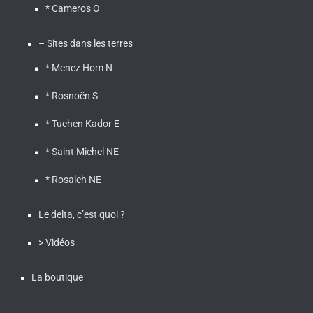
* Cameros O
– Sites dans les terres
* Menez Hom N
* Rosnoën S
* Tuchen Kador E
* Saint Michel NE
* Rosalch NE
Le delta, c’est quoi ?
> Vidéos
La boutique