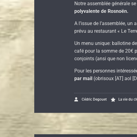
Notre assemblée générale se 
polyvalente de Rosnoën.
A l’issue de l’assemblée, un a
prévu au restaurant « Le Terr
Un menu unique: ballotine de v
café pour la somme de 20€ po
conjoints (ansi que non licen
Pour les personnes intéressée
par mail
(obrisoux [AT] aol [
Cédric Degouet
La vie du c