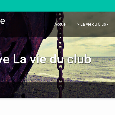
re
Accueil
> La vie du Club
e La vie du club