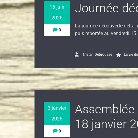
Journée déc
15 juin
2025
La journée découverte delta, 
0
puis reportée au vendredi 15
Tristan Debrousse
La vie d
Assemblée 
3 janvier
2025
18 janvier 
0