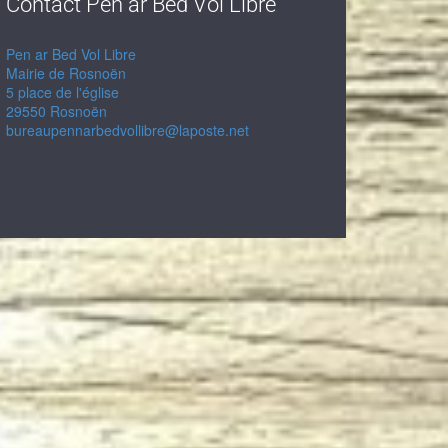
Contact Pen ar Bed Vol Libre
Pen ar Bed Vol Libre
Mairie de Rosnoën
5 place de l'église
29550 Rosnoën
bureaupennarbedvollibre@laposte.net