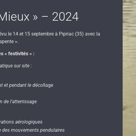
Mieux » – 2024
vu le 14 et 15 septembre à Pipriac (35) avec la
apente ».
« festivités » :
atique sur site :
nt et pendant le décol
lage
n de l’atterrissage
vations aérologiques
ise des mouvements pendulaires