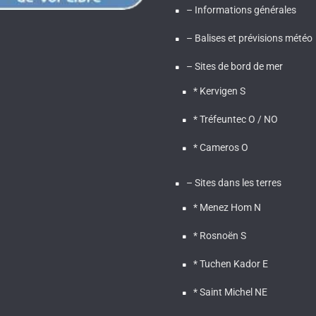
– Informations générales
– Balises et prévisions météo
– Sites de bord de mer
* Kervigen S
* Tréfeuntec O / NO
* Cameros O
– Sites dans les terres
* Menez Hom N
* Rosnoën S
* Tuchen Kador E
* Saint Michel NE