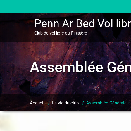
Skip
to
content
Penn Ar Bed Vol lib
Club de vol libre du Finistère
Assemblée Géné
Accueil
/
La vie du club
/
Assemblée Générale – 