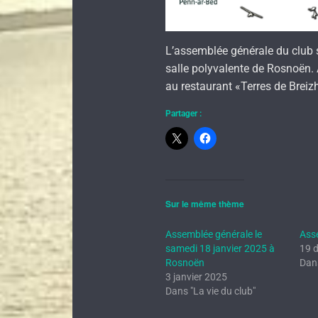
L’assemblée générale du club s
salle polyvalente de Rosnoën. À 
au restaurant «Terres de Brei
Partager :
Sur le même thème
Assemblée générale le
Ass
samedi 18 janvier 2025 à
19 
Rosnoën
Dans
3 janvier 2025
Dans "La vie du club"