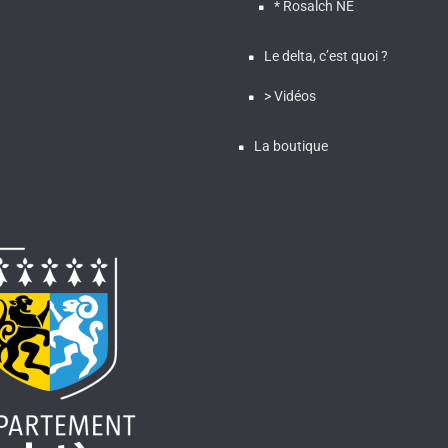
* Rosalch NE
Le delta, c’est quoi ?
> Vidéos
La boutique