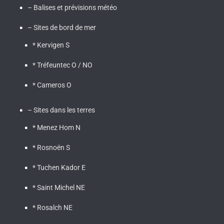
– Balises et prévisions météo
– Sites de bord de mer
* Kervigen S
* Tréfeuntec O / NO
* Cameros O
– Sites dans les terres
* Menez Hom N
* Rosnoën S
* Tuchen Kador E
* Saint Michel NE
* Rosalch NE