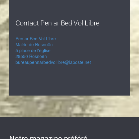
Contact Pen ar Bed Vol Libre
Pen ar Bed Vol Libre
Mairie de Rosnoën
5 place de l'église
29550 Rosnoën
bureaupennarbedvollibre@laposte.net
Notre magazine préféré