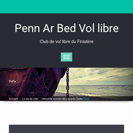
Skip
to
content
Penn Ar Bed Vol libre
Club de vol libre du Finistère
Afficher/masquer la navigation
Delta
Accueil
/
La vie du club
/
Nouvelle journée découverte Delta
Delta