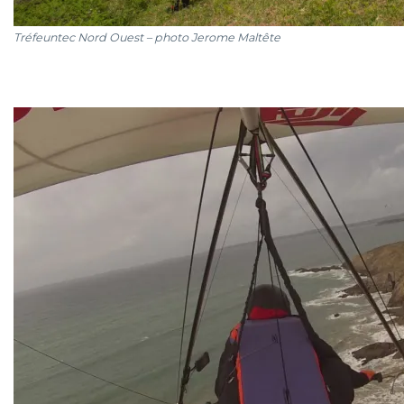
Abonnez-vous au site par e-mail.
Tréfeuntec Nord Ouest – photo Jerome Maltête
Saisissez votre adresse e-mail pour vous abonner et recevoir
une notification de chaque nouvel article par email
Adresse
e-
mail
Abonnez-vous
Contact
Pen ar Bed Vol Libre
Mairie de Rosnoën
5 place de l'église
29550 Rosnoën
bureaupennarbedvollibre@laposte.net