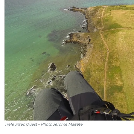
> La vie du Club
– Vols remarquables
– Agenda
– Historique
> Voler dans le Finistère
– Informations générales
– Balises et prévisions météo
– Sites de bord de mer
* Kervigen S
* Tréfeuntec O / NO
Tréfeuntec Ouest – Photo Jérôme Maltête
* Cameros O