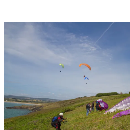
– Sites dans les terres
* Menez Hom N
* Rosnoën S
* Tuchen Kador E
* Saint Michel NE
* Rosalch NE
Le delta, c’est quoi ?
> Vidéos
La boutique