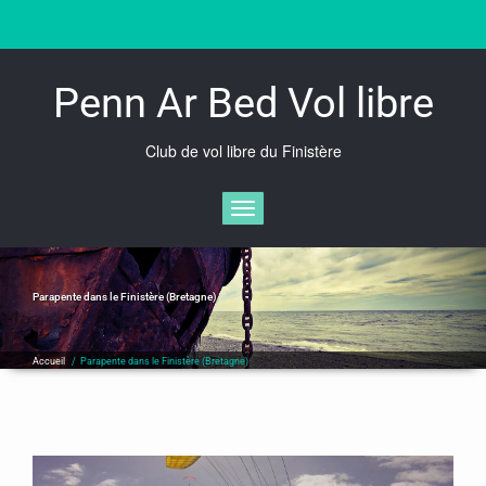
Skip
to
content
Penn Ar Bed Vol libre
Club de vol libre du Finistère
Afficher/masquer la navigation
Parapente dans le Finistère (Bretagne)
Accueil
/
Parapente dans le Finistère (Bretagne)