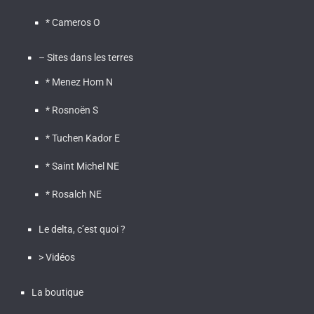
* Cameros O
– Sites dans les terres
* Menez Hom N
* Rosnoën S
* Tuchen Kador E
* Saint Michel NE
* Rosalch NE
Le delta, c’est quoi ?
> Vidéos
La boutique