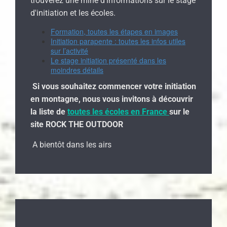
trouverez une mine d'informations sur le stage
d'initiation et les écoles.
Formation, toutes les étapes en images
Initiation parapente : toutes les infos utiles
sur l’activité
Le stage initiation présenté dans les
moindres détails
Si vous souhaitez commencer votre initiation
en montagne, nous vous invitons à découvrir
la liste de
toutes les écoles en France
sur le
site ROCK THE OUTDOOR
A bientôt dans les airs