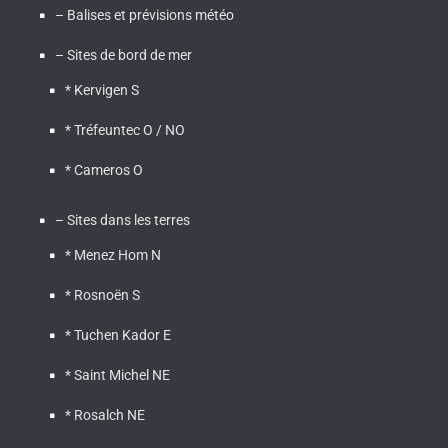
– Balises et prévisions météo
– Sites de bord de mer
* Kervigen S
* Tréfeuntec O / NO
* Cameros O
– Sites dans les terres
* Menez Hom N
* Rosnoën S
* Tuchen Kador E
* Saint Michel NE
* Rosalch NE