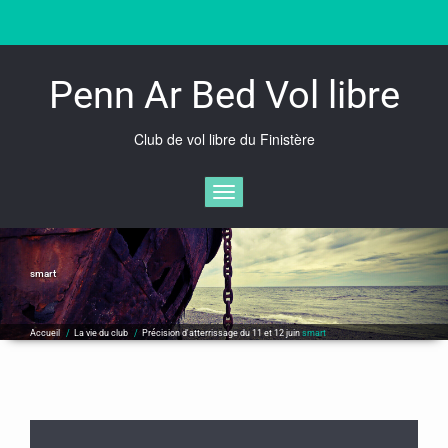
Skip
to
content
Penn Ar Bed Vol libre
Club de vol libre du Finistère
Afficher/masquer la navigation
smart
Accueil
/
La vie du club
/
Précision d'atterrissage du 11 et 12 juin
smart