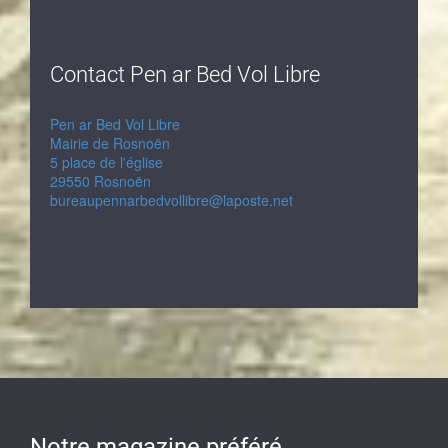
Contact Pen ar Bed Vol Libre
Pen ar Bed Vol Libre
Mairie de Rosnoën
5 place de l'église
29550 Rosnoën
bureaupennarbedvollibre@laposte.net
Notre magazine préféré