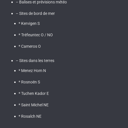
– Balises et prévisions météo
– Sites de bord de mer
* Kervigen S
* Tréfeuntec O / NO
* Cameros O
– Sites dans les terres
* Menez Hom N
* Rosnoën S
* Tuchen Kador E
* Saint Michel NE
* Rosalch NE