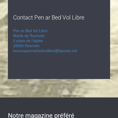
Contact Pen ar Bed Vol Libre
Pen ar Bed Vol Libre
Mairie de Rosnoën
5 place de l'église
29550 Rosnoën
bureaupennarbedvollibre@laposte.net
Notre magazine préféré