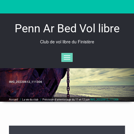
Skip
to
content
Penn Ar Bed Vol libre
Club de vol libre du Finistère
Afficher/masquer la navigation
IMG_20220612_111306
Accueil
/
La vie du club
/
Précision d'atterrissage du 11 et 12 juin
IMG_20220612_111306