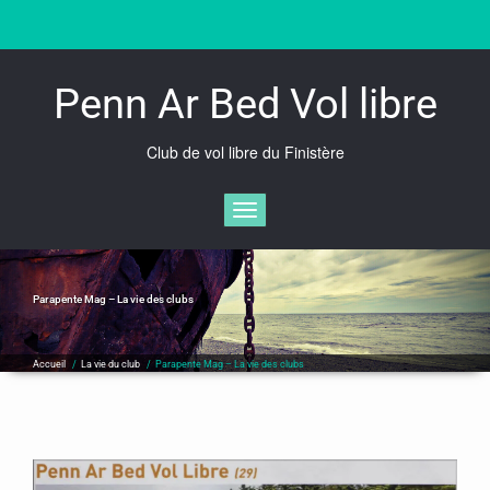
Skip
to
content
Penn Ar Bed Vol libre
Club de vol libre du Finistère
Afficher/masquer la navigation
Parapente Mag – La vie des clubs
Accueil
/
La vie du club
/
Parapente Mag – La vie des clubs