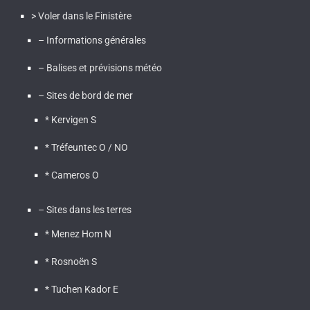
> Voler dans le Finistère
– Informations générales
– Balises et prévisions météo
– Sites de bord de mer
* Kervigen S
* Tréfeuntec O / NO
* Cameros O
– Sites dans les terres
* Menez Hom N
* Rosnoën S
* Tuchen Kador E