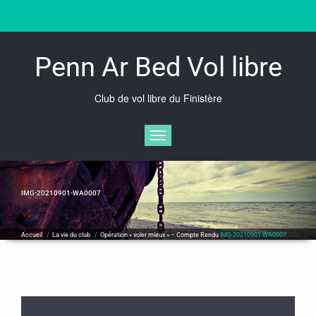
Skip
to
content
Penn Ar Bed Vol libre
Club de vol libre du Finistère
Afficher/masquer la navigation
IMG-20210901-WA0007
Accueil
/
La vie du club
/
Opération « voler mieux » – Compte Rendu
IMG-20210901-WA0007