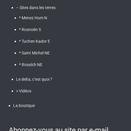
– Sites dans les terres
* Menez Hom N
* Rosnoën S
* Tuchen Kador E
* Saint Michel NE
* Rosalch NE
Le delta, c’est quoi ?
> Vidéos
La boutique
Abonnez-vous au site par e-mail.