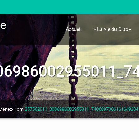
re
Accueil
> La vie du Club
06986002955011_7
u Ménez-Hom
257562011_3006986002955011_7406897306161649204