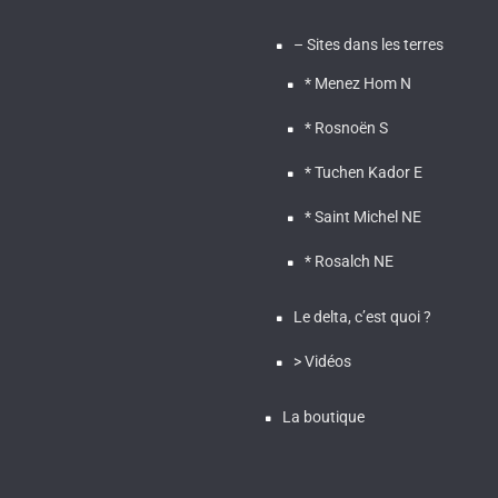
– Sites dans les terres
* Menez Hom N
* Rosnoën S
* Tuchen Kador E
* Saint Michel NE
* Rosalch NE
Le delta, c’est quoi ?
> Vidéos
La boutique