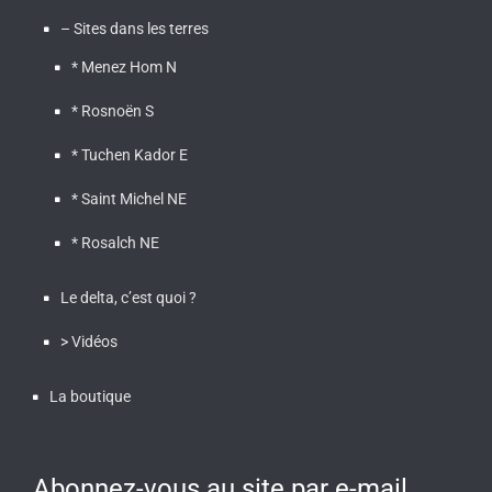
– Sites dans les terres
* Menez Hom N
* Rosnoën S
* Tuchen Kador E
* Saint Michel NE
* Rosalch NE
Le delta, c’est quoi ?
> Vidéos
La boutique
Abonnez-vous au site par e-mail.