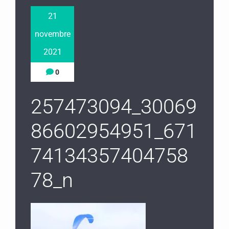
21
novembre
2021
0
257473094_30069
86602954951_671
74134357404758
78_n