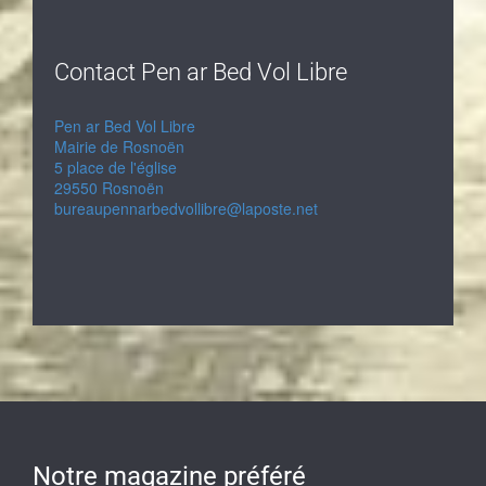
Contact Pen ar Bed Vol Libre
Pen ar Bed Vol Libre
Mairie de Rosnoën
5 place de l'église
29550 Rosnoën
bureaupennarbedvollibre@laposte.net
Notre magazine préféré