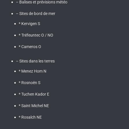
– Balises et prévisions météo
– Sites de bord de mer
* Kervigen S
* Tréfeuntec O / NO
* Cameros O
– Sites dans les terres
* Menez Hom N
* Rosnoën S
* Tuchen Kador E
* Saint Michel NE
* Rosalch NE