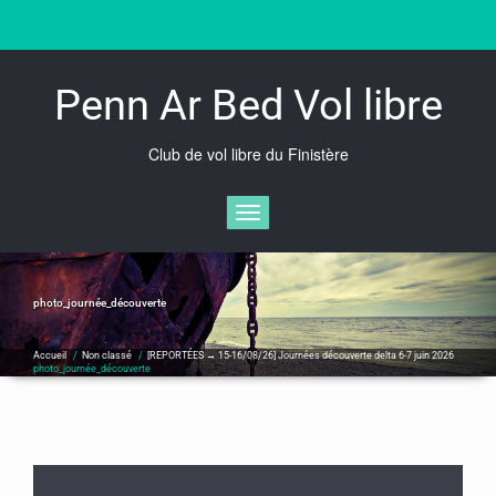
Skip
to
content
Penn Ar Bed Vol libre
Club de vol libre du Finistère
Afficher/masquer la navigation
photo_journée_découverte
Accueil
/
Non classé
/
[REPORTÉES → 15-16/08/26] Journées découverte delta 6-7 juin 2026
photo_journée_découverte