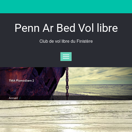
Skip
to
content
Penn Ar Bed Vol libre
Club de vol libre du Finistère
Afficher/masquer la navigation
TMA Plomodiern 2
Accueil
/