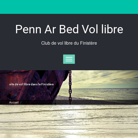
Skip
to
content
Penn Ar Bed Vol libre
Club de vol libre du Finistère
Afficher/masquer la navigation
site de vol libre dans le Finistère
Accueil
/