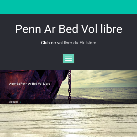
Skip
to
content
Penn Ar Bed Vol libre
Club de vol libre du Finistère
Afficher/masquer la navigation
Agenda Penn Ar Bed Vol Libre
Accueil
/