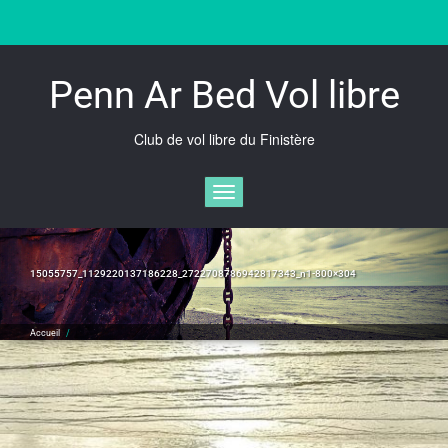
Skip
to
content
Penn Ar Bed Vol libre
Club de vol libre du Finistère
Afficher/masquer la navigation
15055757_1129220137186228_2722708786942817343_n1-800×304
Accueil
/